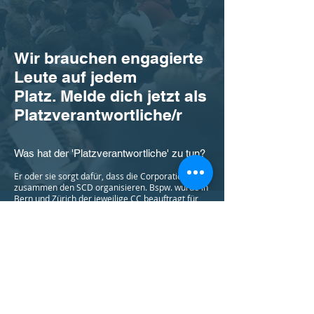
Wir brauchen engagierte
Leute auf jedem
Platz. Melde dich jetzt als
Platzverantwortliche/r
Was hat der 'Platzverantwortliche' zu tun?
Er oder sie sorgt dafür, dass die Corporationen
zusammen den SCD organisieren. Bspw. wurde in
Bern und Zürich der jeweilige CC beauftragt für
diese gemeinsame Sache etwas auf die Beine zu
stellen. An anderen Orten übernimmt der
Platzverantwortliche die Organisation selbst. Alle
Verbindungen des Platzes sollten über den SCD
informiert sein, den Anlass im Programm führen,
ihre Mitglieder (Aktive und AHAH) auffordern
Farben zu tragen und am gemeinsamen Anlass
teilnehmen.
Der oder die Platzverantwortliche sorgt mit aller