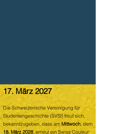
17. März 2027
Die Schweizerische Vereinigung für
Studentengeschichte (SVSt) freut sich,
bekanntzugeben, dass am
Mittwoch
, dem
18. März 2028
, erneut ein Swiss Couleur