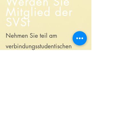
Werden Sie
Mitglied der
SVSt
Nehmen Sie teil am
verbindungsstudentischen
Leben der Vergangenheit und
Gegenwart und seien Sie bei
künftigen Erlebnissen dabei.
Was ist die SVSt?
Mitglied werden